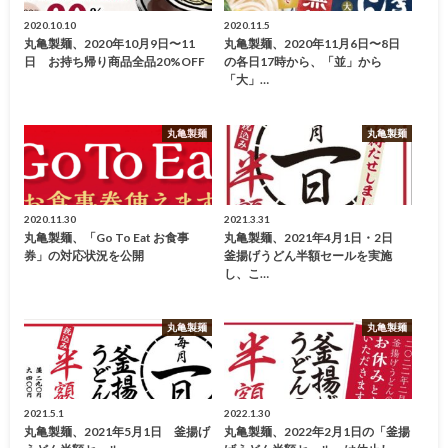
2020.10.10
2020.11.5
丸亀製麺、2020年10月9日〜11
丸亀製麺、2020年11月6日〜8日
日 お持ち帰り商品全品20%OFF
の各日17時から、「並」から
「大」…
丸亀製麺
丸亀製麺
2020.11.30
2021.3.31
丸亀製麺、「Go To Eat お食事
丸亀製麺、2021年4月1日・2日
券」の対応状況を公開
釜揚げうどん半額セールを実施
し、こ…
丸亀製麺
丸亀製麺
2021.5.1
2022.1.30
丸亀製麺、2021年5月1日 釜揚げ
丸亀製麺、2022年2月1日の「釜揚