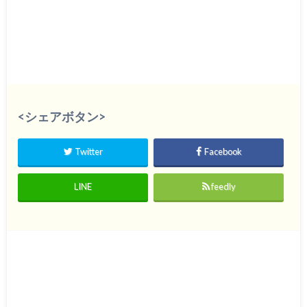
<シェアボタン>
Twitter
Facebook
LINE
feedly