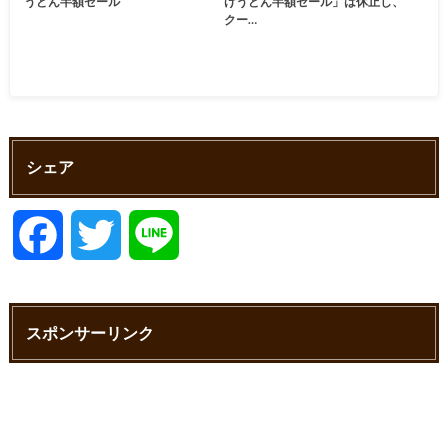
うどん半額セール
げうどん半額セール」は休止し、
クー…
シェア
F
T
L
a
w
i
スポンサーリンク
c
i
n
e
t
e
b
t