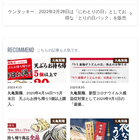
ケンタッキー、2022年2月28日は『にわとりの日』としてお
得な「とりの日パック」を販売
RECOMMEND
こちらの記事も人気です。
丸亀製麺
丸亀製麺
2020.4.15
2020.8.30
丸亀製麺、2020年4月16日〜5月
丸亀製麺、新型コロナウイルス感
末日 天ぷらお持ち帰り5個以上購
染症対策として2020年9月1日の
入…
「釜揚…
丸亀製麺
丸亀製麺