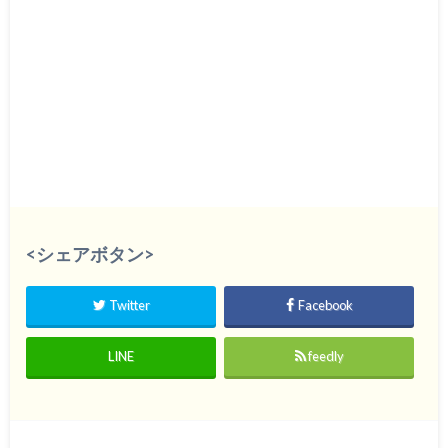
<シェアボタン>
Twitter
Facebook
LINE
feedly