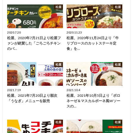
松屋
松屋
2020.7.20
2020.11.23
松屋、2020年7月21日より松屋フ
松屋、2020年11月24日より「牛
ァンが絶賛した「ごろごろチキン
リブロースのカットステーキ定
のバ…
食」を…
松屋
松屋
2021.7.19
2021.10.4
松屋、2021年7月20日より順次
松屋、2021年10月5日より「ボロ
「うなぎ」メニューを販売
ネーゼ＆マスカルポーネ風Wソー
スの…
松屋
松屋