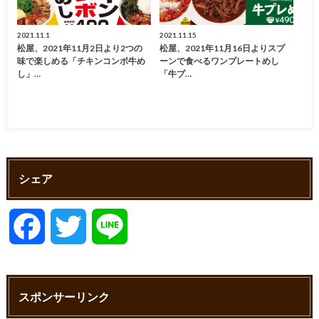
2021.11.1
2021.11.15
松屋、2021年11月2日より2つの
松屋、2021年11月16日よりスプ
味で楽しめる「チキンコンボ牛め
ーンで食べるワンプレートめし
し」…
「牛プ…
シェア
F
T
L
a
w
i
スポンサーリンク
c
i
n