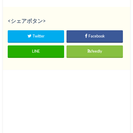
<シェアボタン>
Twitter
Facebook
LINE
feedly