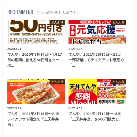
RECOMMEND
こちらの記事も人気です。
どんぶり
どんぶり
2020.3.21
2021.2.14
てんや、2020年3月19日〜4月17
てんや、2021年2月15日〜21日
日の期間に使える50円引きクー
一部店舗にてテイクアウト限定で
ポ…
「…
どんぶり
どんぶり
2021.3.14
2021.4.11
てんや、2021年3月15日〜21日
てんや、2021年4月12日〜18日
テイクアウト限定で「上天丼弁
「上天丼弁当」を500円販売し、…
当」…