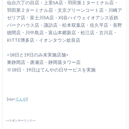
仙台六丁の目店・上里SA店・羽田第１ターミナル店・
羽田第２ターミナル店・文京グリーンコート店・川崎ア
ゼリア店・富士川SA店・刈谷ハイウェイオアシス近鉄
パークハウス店・諏訪店・松本双葉店・佐久平店・長野
徳間店・川中島店・富山本郷新店・松江店・古川店・
KITTE博多店・イオンタウン姶良店
<18日と19日のみ未実施店舗>
東静岡店・唐瀬店・静岡葵タワー店
※18日・19日はてんやの日サービスを実施
[via=
てんや
]
<<スポンサーリンク>>