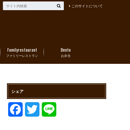
このサイトについて
Familyrestaurant
Bento
ファミリーレストラン
お弁当
シェア
F
T
L
a
w
i