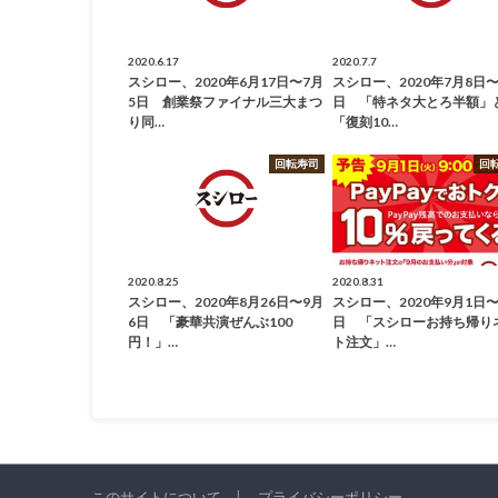
2020.6.17
2020.7.7
スシロー、2020年6月17日〜7月
スシロー、2020年7月8日〜
5日 創業祭ファイナル三大まつ
日 「特ネタ大とろ半額」
り同…
「復刻10…
回転寿司
回
2020.8.25
2020.8.31
スシロー、2020年8月26日〜9月
スシロー、2020年9月1日〜
6日 「豪華共演ぜんぶ100
日 「スシローお持ち帰り
円！」…
ト注文」…
このサイトについて
プライバシーポリシー