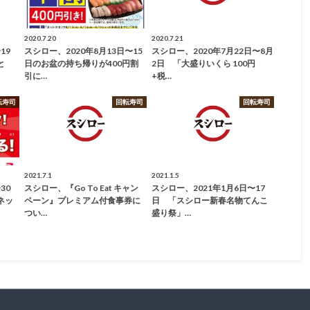
2020.7.20
2020.7.21
19
スシロー、2020年8月13日〜15
スシロー、2020年7月22日〜8月
と
日のお盆の持ち帰りが400円割
2日 「大盛りいくら 100円
引に…
+税…
転寿司
回転寿司
回転寿司
2021.7.1
2021.1.5
30
スシロー、『Go To Eat キャン
スシロー、2021年1月6日〜17
ネッ
ペーン』プレミアム付食事券に
日 「スシロー新春名物てんこ
つい…
盛り祭」…