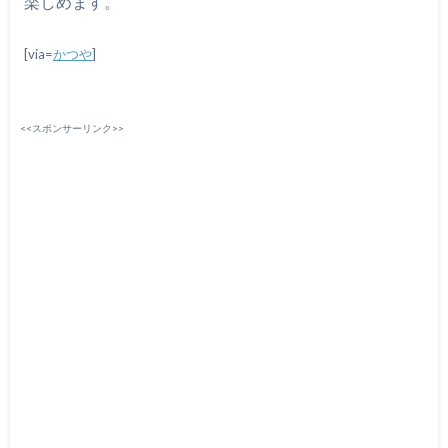
楽しめます。
[via=
かつや
]
<<スポンサーリンク>>