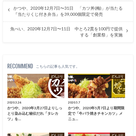
かつや、2020年12月7日〜31日 「カツ丼(梅)」が当たる
『当たりくじ付き弁当』を39,000個限定で発売
魚べい、2020年12月7日〜11日 中とろ2貫を100円で提供
する「創業祭」を実施
RECOMMEND
こちらの記事も人気です。
どんぶり
どんぶり
2020.3.26
2020.5.7
かつや、2020年3月27日よりしっ
かつや、2020年5月7日より期間限
とり染み込む秘伝だれ「タレカ
定で「牛バラ焼きチキンカツ」メ
ツ」を…
ニュ…
どんぶり
どんぶり