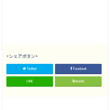
<シェアボタン>
Twitter
Facebook
LINE
feedly