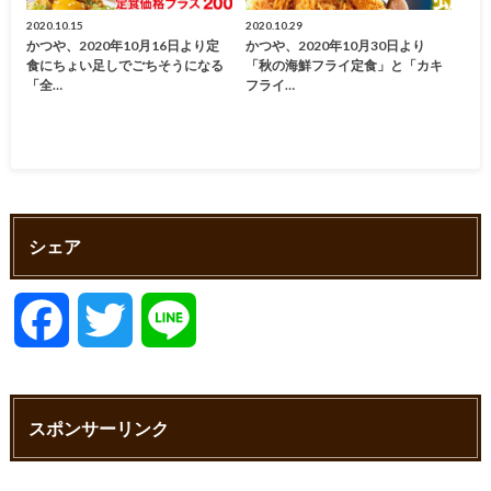
2020.10.15
2020.10.29
かつや、2020年10月16日より定
かつや、2020年10月30日より
食にちょい足しでごちそうになる
「秋の海鮮フライ定食」と「カキ
「全…
フライ…
シェア
F
T
L
a
w
i
スポンサーリンク
c
i
n
e
t
e