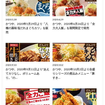
2020.5.28
2020.6.29
かつや、2020年5月29日より「八
かつや、2020年6月26日より「全
種の薬味 塩だれまぐろカツ」を販
力大人飯」を期間限定で発売
売
どんぶり
どんぶり
2020.9.10
2020.10.2
かつや、2020年9月11日より"あえ
かつや、2020年10月2日より合盛
てカツなし。ボリュームあ
りシリーズの煮込みメニュー「豚
り。”の…
すき…
どんぶり
どんぶり