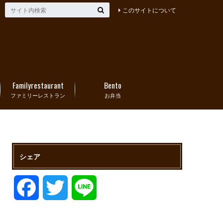
このサイトについて
Familyrestaurant
Bento
ファミリーレストラン
お弁当
シェア
F
T
L
a
w
i