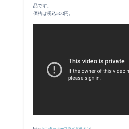
品です。
価格は税込500円。
[via=
ケンタッキーフライドチキン
]