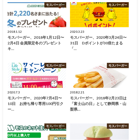
モスバーガー
モスバーガー
2018.1.12
2020.3.23
モスバーガー、2018年1月12日〜
モスバーガー、2020年3月24日〜
2月4日 会員限定冬のプレゼント
31日 Dポイントが30倍たまる
キ…
「…
モスバーガー
モスバーガー
2020.7.3
2018.2.21
モスバーガー、2020年7月4日〜
モスバーガー、2018年2月23日は
10日 お持ち帰り専用100円引ク
「富士山の日」として静岡県・山
ー…
梨県…
モスバーガー
モスバーガー