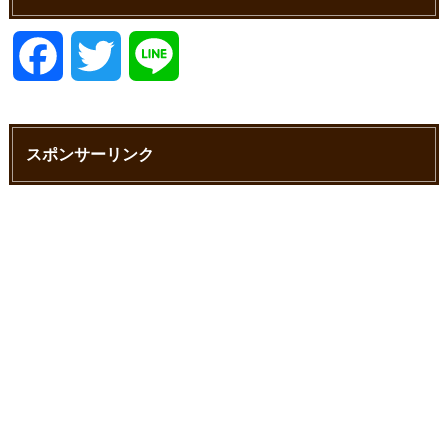
F
T
L
a
w
i
スポンサーリンク
c
i
n
e
t
e
b
t
o
e
o
r
k