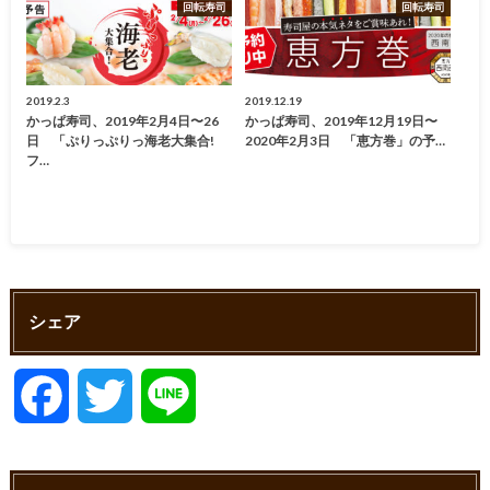
回転寿司
回転寿司
2019.2.3
2019.12.19
かっぱ寿司、2019年2月4日〜26
かっぱ寿司、2019年12月19日〜
日 「ぷりっぷりっ海老大集合!
2020年2月3日 「恵方巻」の予…
フ…
シェア
F
T
L
a
w
i