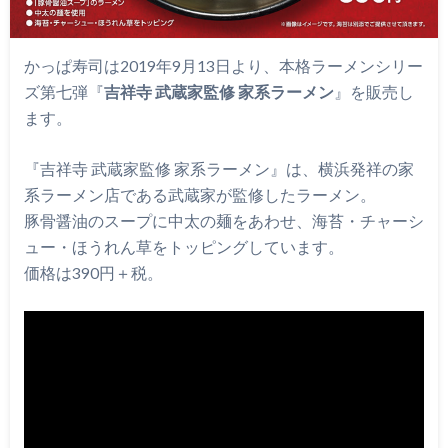
かっぱ寿司は2019年9月13日より、本格ラーメンシリー
ズ第七弾『
吉祥寺 武蔵家監修 家系ラーメン
』を販売し
ます。
『吉祥寺 武蔵家監修 家系ラーメン』は、横浜発祥の家
系ラーメン店である武蔵家が監修したラーメン。
豚骨醤油のスープに中太の麺をあわせ、海苔・チャーシ
ュー・ほうれん草をトッピングしています。
価格は390円＋税。