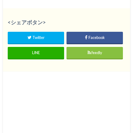
<シェアボタン>
Twitter
Facebook
LINE
feedly