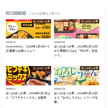
RECOMMEND
こちらの記事も人気です。
ほっかほっか亭
ほっかほっか亭
2018.1.4
2018.2.22
HottoMotto、2018年1月4日〜5
ほっかほっか亭、2018年2月22日
日 週替りお得メニュー
から季節のごはん「竹の子」弁当
シリ…
ほっかほっか亭
ほっかほっか亭
2018.3.1
2018.5.10
ほっかほっか亭、2018年3月1日よ
ほっかほっか亭、2018年5月10日
り「ビフテキミックス」を販売
より『おろしうどん』 シリーズを
新…